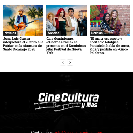
Noticias
Noticias
Noticias
Juan Luis Guerra
Cine dominicano:
“El amor es respeto y
interpretará el «Canto a la
«Sublime Gracia» se
libertad»: Adalgisa
Patria» en la clausura de
presenta en el Dominican
Pantaleón habla de amor,
Santo Domingo 2026
Film Festival de Nueva
vida y pérdida en «Cinco
York
Palabras»
Contáctanos:
info@cineculturaymas.com