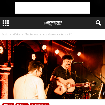
Inicio
Música
Alex Ferreira, un acogido reencuentro con RD
MÚSICA
NOTICIAS
✪ DESTACADAS