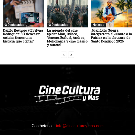
✪ Destacadas
✪ Destacadas
Noticias
Danilo Reynoso y Evelyna
La agenda del cine:
Juan Luis Guerra
Rodríguez: “Si tienes un
Spider-Man, Odisea,
interpretará el «Canto a la
celular, tienes una
Veneno, Buñuel, Andrea,
Patria» en la clausura de
historia que contar”
Melodrama y cine clásico
Santo Domingo 2026
y autoral
Contáctanos:
info@cineculturaymas.com