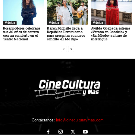
Música
Música
Música
Rosario Flores celebrará
Karen Michelle llega a
Awilda Quezada estrena
sus 30 años de carrera
República Dominicana
«Verano en Candela» y
con un concierto en el
para presentar su nuevo
«Sin Miedo» a ritmo de
Teatro Nacional
sencillo «Él Me Dijo»
merengue
Contáctanos:
info@cineculturaymas.com