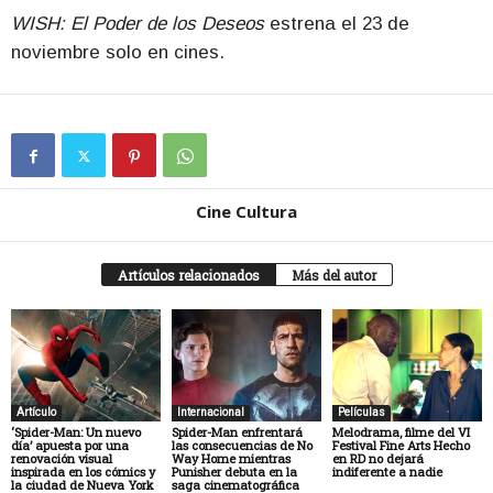
WISH: El Poder de los Deseos
estrena el 23 de
noviembre solo en cines.
Cine Cultura
Artículos relacionados
Más del autor
Artículo
Internacional
Películas
‘Spider-Man: Un nuevo
Spider-Man enfrentará
Melodrama, filme del VI
día’ apuesta por una
las consecuencias de No
Festival Fine Arts Hecho
renovación visual
Way Home mientras
en RD no dejará
inspirada en los cómics y
Punisher debuta en la
indiferente a nadie
la ciudad de Nueva York
saga cinematográfica