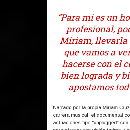
“Para mi es un ho
profesional, pod
Miriam, llevarla 
que vamos a ver
hacerse con el c
bien lograda y bi
apostamos todos
Narrado por la propia Miriam Cruz
carrera musical, el documental c
actuaciones tipo “unplugged” con