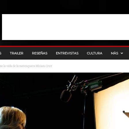
S
TRAILER
RESEÑAS
ENTREVISTAS
CULTURA
MÀS
cine la vida de la merenguera Miriam Cruz