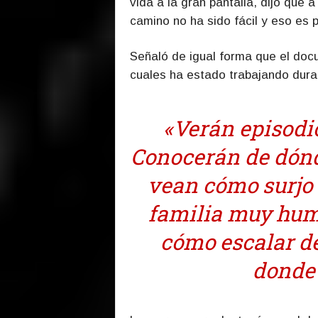
vida a la gran pantalla, dijo que 
camino no ha sido fácil y eso es p
Señaló de igual forma que el doc
cuales ha estado trabajando dur
«Verán episodio
Conocerán de dónd
vean cómo surjo
familia muy humi
cómo escalar d
donde 