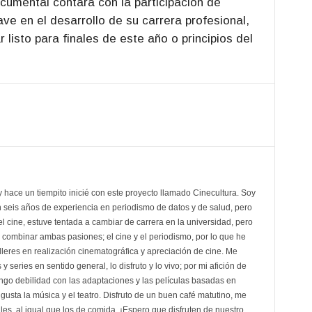
umental contará con la participación de
e en el desarrollo de su carrera profesional,
 listo para finales de este año o principios del
y hace un tiempito inicié con este proyecto llamado Cinecultura. Soy
n seis años de experiencia en periodismo de datos y de salud, pero
el cine, estuve tentada a cambiar de carrera en la universidad, pero
 combinar ambas pasiones; el cine y el periodismo, por lo que he
alleres en realización cinematográfica y apreciación de cine. Me
y series en sentido general, lo disfruto y lo vivo; por mi afición de
engo debilidad con las adaptaciones y las películas basadas en
usta la música y el teatro. Disfruto de un buen café matutino, me
ales, al igual que los de comida. ¡Espero que disfruten de nuestro