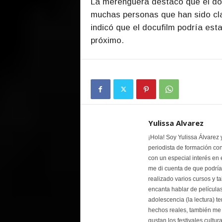
La merenguera destacó que el doc
muchas personas que han sido clav
indicó que el docufilm podría estar
próximo.
Yulissa Alvarez
¡Hola! Soy Yulissa Álvarez 
periodista de formación co
con un especial interés en 
me di cuenta de que podría
realizado varios cursos y t
encanta hablar de películas 
adolescencia (la lectura) t
hechos reales, también me g
gustan los festivales cultur