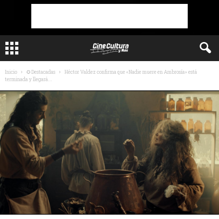
Inicio
✪ Destacadas
Héctor Valdez confirma que «Nadie muere en Ambrosía» está
terminada y llegará...