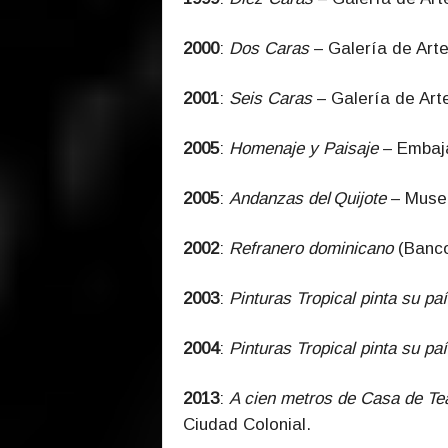
2000
:
Dos Caras
– Galería de Arte
2001
:
Seis Caras
– Galería de Art
2005
:
Homenaje y Paisaje
– Embaja
2005
:
Andanzas del Quijote
– Muse
2002
:
Refranero dominicano
(Banco
2003
:
Pinturas Tropical pinta su pa
2004
:
Pinturas Tropical pinta su pa
2013
:
A cien metros de Casa de Te
Ciudad Colonial.