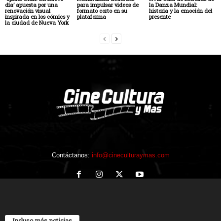
día’ apuesta por una
para impulsar videos de
la Danza Mundial:
renovación visual
formato corto en su
historia y la emoción del
inspirada en los cómics y
plataforma
presente
la ciudad de Nueva York
Contáctanos:
info@cineculturaymas.com
Incluso más noticias