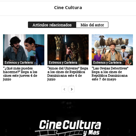
Cine Cultura
Artículos relacionados
Más del autor
Estrenos y Cartelera
Estrenos y Cartelera
Estrenos y Cartelera
“¿Qué más puedes
“Amos del Universo” llega
“Las Ovejas Detectives”
hacerme?” llega a los
a los cines de República
llega a los cines de
cines este jueves 4 de
Dominicana este 4 de
República Dominicana
junio
junio
este 7 de mayo