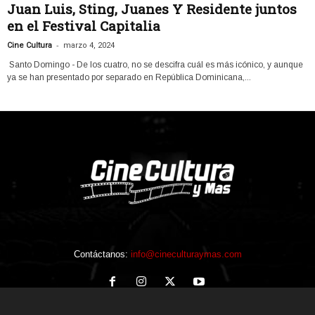
Juan Luis, Sting, Juanes Y Residente juntos
en el Festival Capitalia
-
Cine Cultura
marzo 4, 2024
Santo Domingo - De los cuatro, no se descifra cuál es más icónico, y aunque
ya se han presentado por separado en República Dominicana,...
Contáctanos:
info@cineculturaymas.com