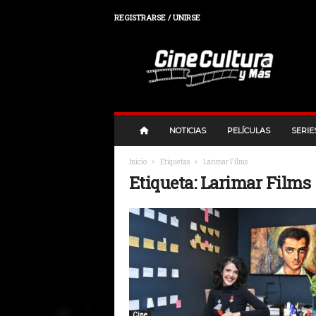
REGISTRARSE / UNIRSE
C
i
n
e
,
C
u
NOTICIAS
PELÍCULAS
SERIE
l
t
Inicio
Etiquetas
Larimar Films
u
Etiqueta: Larimar Films
r
a
y
M
a
s
Cine