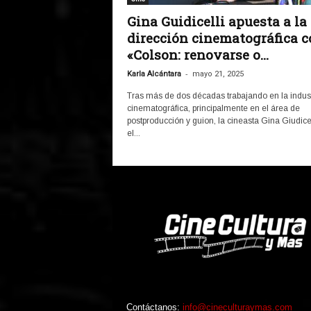
Gina Guidicelli apuesta a la
dirección cinematográfica c
«Colson: renovarse o...
-
Karla Alcántara
mayo 21, 2025
Tras más de dos décadas trabajando en la indust
cinematográfica, principalmente en el área de
postproducción y guion, la cineasta Gina Giudicel
el...
Contáctanos:
info@cineculturaymas.com