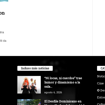
on
ria
li da
Incluso más noticias
CA
Notic
“Ni locas, ni cuerdos” trae
humor y dinamismo a la
Cine
sala...
✪ De
agosto 6, 2026
Estre
El Desfile Dominicano en
Cultu