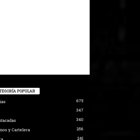
TEGORÍA POPULAR
675
ias
347
340
stacadas
256
nos y Cartelera
241
ra