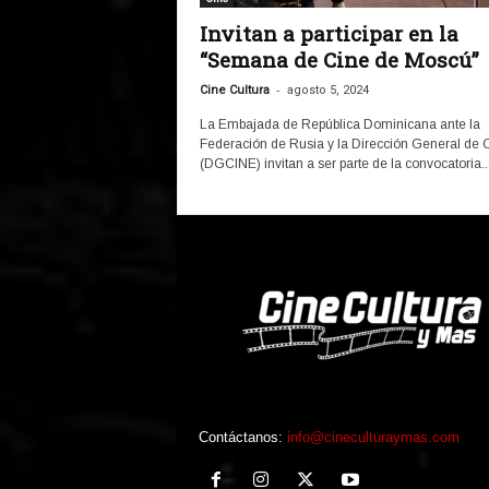
Invitan a participar en la
“Semana de Cine de Moscú”
-
Cine Cultura
agosto 5, 2024
La Embajada de República Dominicana ante la
Federación de Rusia y la Dirección General de 
(DGCINE) invitan a ser parte de la convocatoria..
Contáctanos:
info@cineculturaymas.com