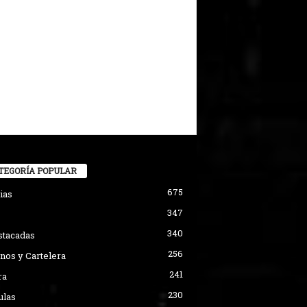
TEGORÍA POPULAR
675
ias
347
340
stacadas
256
nos y Cartelera
241
ra
230
ulas