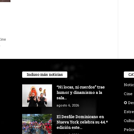
Cine
.
Incluso más noticias
CA
Notic
“Ni locas, ni cuerdos” trae
humor y dinamismo a la
Cine
sala...
✪ De
agosto 6, 2026
Estre
El Desfile Dominicano en
Cultu
Nueva York celebra su 44.ª
edición este...
Pelíc