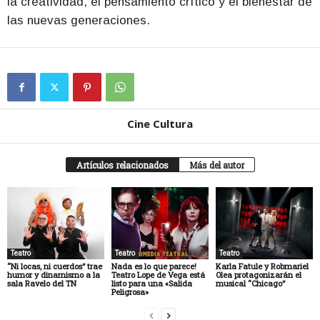
la creatividad, el pensamiento crítico y el bienestar de
las nuevas generaciones.
Cine Cultura
Artículos relacionados
Más del autor
Teatro
Teatro
Teatro
“Ni locas, ni cuerdos” trae
Nada es lo que parece!
Karla Fatule y Robmariel
humor y dinamismo a la
Teatro Lope de Vega está
Olea protagonizarán el
sala Ravelo del TN
listo para una «Salida
musical “Chicago”
Peligrosa»