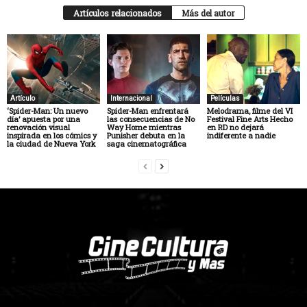
Artículos relacionados
Más del autor
Artículo
Internacional
Películas
‘Spider-Man: Un nuevo
Spider-Man enfrentará
Melodrama, filme del VI
día’ apuesta por una
las consecuencias de No
Festival Fine Arts Hecho
renovación visual
Way Home mientras
en RD no dejará
inspirada en los cómics y
Punisher debuta en la
indiferente a nadie
la ciudad de Nueva York
saga cinematográfica