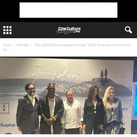
Inicio
Películas
Una infidelidad que traspasó fronteras: ”Adiós” se estrena este jueves en
los...