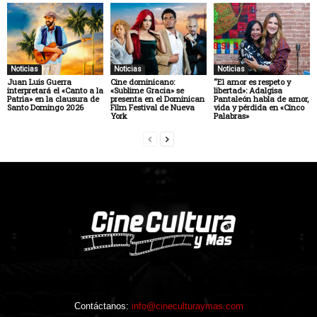
Noticias
Noticias
Noticias
Juan Luis Guerra
Cine dominicano:
“El amor es respeto y
interpretará el «Canto a la
«Sublime Gracia» se
libertad»: Adalgisa
Patria» en la clausura de
presenta en el Dominican
Pantaleón habla de amor,
Santo Domingo 2026
Film Festival de Nueva
vida y pérdida en «Cinco
York
Palabras»
Contáctanos:
info@cineculturaymas.com