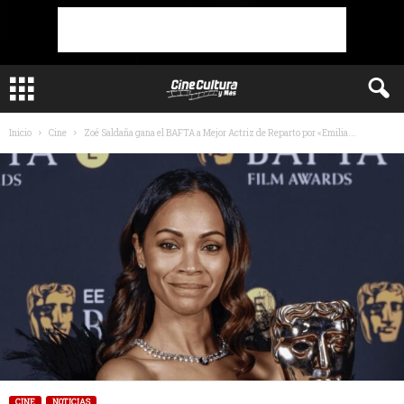
Inicio
Cine
Zoé Saldaña gana el BAFTA a Mejor Actriz de Reparto por «Emilia...
CINE
NOTICIAS