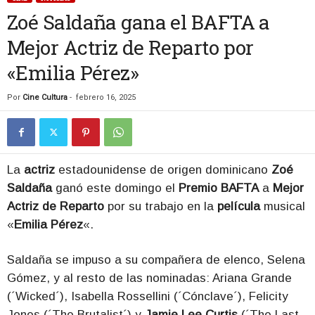
Zoé Saldaña gana el BAFTA a
Mejor Actriz de Reparto por
«Emilia Pérez»
Por
Cine Cultura
-
febrero 16, 2025
La
actriz
estadounidense de origen dominicano
Zoé
Saldaña
ganó este domingo el
Premio BAFTA
a
Mejor
Actriz de Reparto
por su trabajo en la
película
musical
«
Emilia Pérez
«.
Saldaña se impuso a su compañera de elenco, Selena
Gómez, y al resto de las nominadas: Ariana Grande
(´Wicked´), Isabella Rossellini (´Cónclave´), Felicity
Jones (´The Brutalist´) y
Jamie Lee Curtis
(´The Last