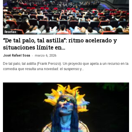
Reseñas
“De tal palo, tal astilla”: ritmo acelerado y
situaciones límite en...
-
José Rafael Sosa
marzo 6, 2026
De tal palo, tal astilla (Frank Perozo). Un proyecto que apela a un recurso en la
comedia que resulta una novedad: el suspenso y...