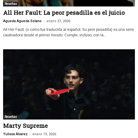
Reseñas
All Her Fault: La peor pesadilla es el juicio
-
Agueda Agueda Solano
enero 27, 2026
All Her Fault, (o como fue traducida al español, Su peor pesadilla) es una serie
cautivadora desde el primer minuto. Cumple, incluso, con la...
Reseñas
Marty Supreme
-
Yulissa Alvarez
enero 19, 2026