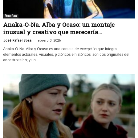
Reseñas
Anaka-O-Na. Alba y Ocaso: un montaje
inusual y creativo que merecería...
-
José Rafael Sosa
febrero 3, 2026
Anaka-O-Na. Alba y Ocaso es una cantata de excepción que integra
elementos actorales, visuales, pictóricos e históricos; sonidos originales del
ancestro taíno; y un...