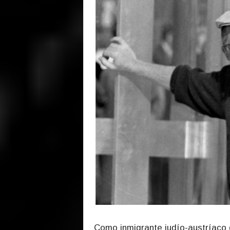
Como inmigrante judío-austríaco 