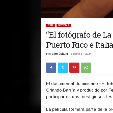
CINE
NOTICIAS
“El fotógrafo de La
Puerto Rico e Itali
Por
Cine Cultura
-
agosto 31, 2024
El
documental dominicano «El fotóg
Orlando Barría y producido por F
participar en dos prestigiosos fes
La película formará parte de la pr