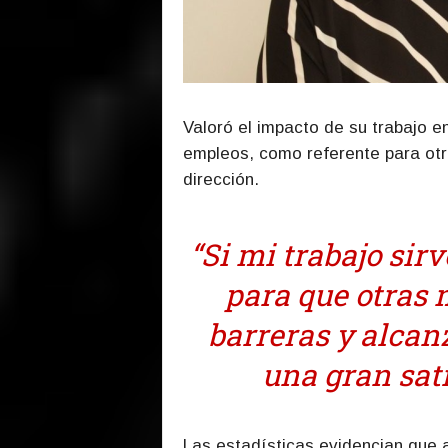
Valoró el impacto de su trabajo e
empleos, como referente para otr
dirección.
“Si mi trabajo sir
para que otras
barreras y alcan
una gran sati
Las estadísticas evidencian que 