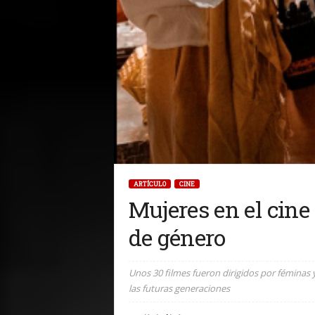
ARTÍCULO
CINE
Mujeres en el cine
de género
Unos 30 filmes fueron dirigidos por féminas 
las futuras generaciones