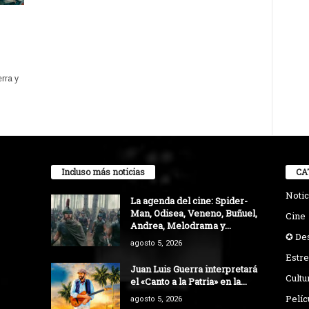
rra y
Incluso más noticias
CA
Notic
La agenda del cine: Spider-
Man, Odisea, Veneno, Buñuel,
Cine
Andrea, Melodrama y...
✪ De
agosto 5, 2026
Estre
Juan Luis Guerra interpretará
Cultu
el «Canto a la Patria» en la...
Pelíc
agosto 5, 2026