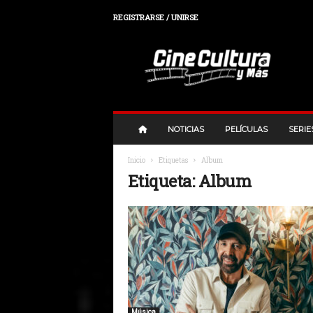
REGISTRARSE / UNIRSE
C
i
n
e
,
C
u
NOTICIAS
PELÍCULAS
SERIE
l
t
Inicio
Etiquetas
Album
u
Etiqueta: Album
r
a
y
M
a
s
Música