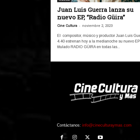
Juan Luis Guerra lanza su
nuevo EP, “Radio Güira”
-
Cine Cultura
noviembre 2, 2023
El compositor, músico y productor Juan Luis Gue
4.40 estrenan hoy a la medianoche su nuevo EP
titulado RADIO GÜIRA en todas las...
Contáctanos:
info@cineculturaymas.com