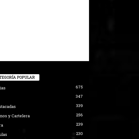
TEGORÍA POPULAR
675
ias
347
339
stacadas
256
nos y Cartelera
239
ra
230
ulas