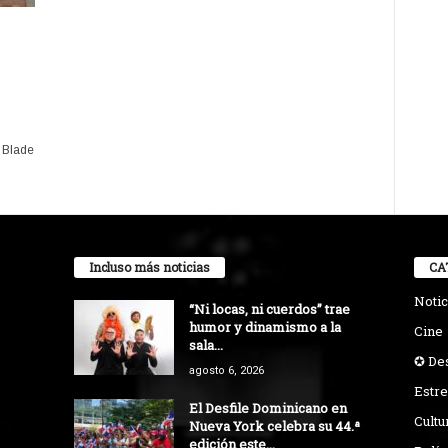
, Blade
Incluso más noticias
CA
Notic
“Ni locas, ni cuerdos” trae
humor y dinamismo a la
Cine
sala...
✪ De
agosto 6, 2026
Estre
El Desfile Dominicano en
Cultu
Nueva York celebra su 44.ª
edición este...