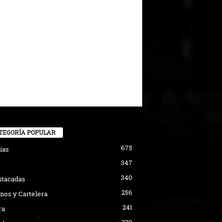
TEGORÍA POPULAR
675
ias
347
340
stacadas
256
nos y Cartelera
241
ra