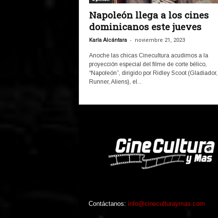
Napoleón llega a los cines
dominicanos este jueves
-
Karla Alcántara
noviembre 21, 2023
Anoche las chicas Cinecultura acudimos a la
proyección especial del filme de corte bélico,
“Napoleón”, dirigido por Ridley Scoot (Gladiador
Runner, Aliens), el...
Contáctanos:
info@cineculturaymas.com