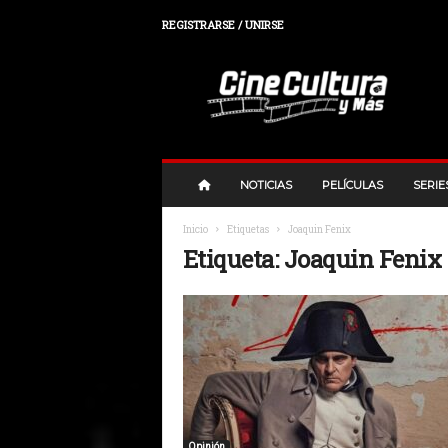
REGISTRARSE / UNIRSE
C
i
n
e
,
C
u
NOTICIAS
PELÍCULAS
SERIE
l
t
Inicio
Etiquetas
Joaquin Fenix
u
Etiqueta: Joaquin Fenix
r
a
y
M
a
s
Opinión