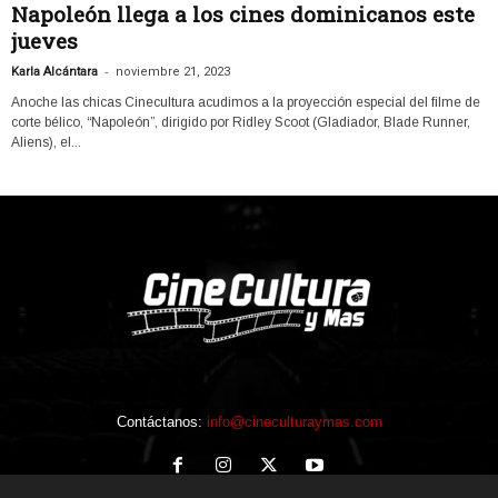
Napoleón llega a los cines dominicanos este
jueves
-
Karla Alcántara
noviembre 21, 2023
Anoche las chicas Cinecultura acudimos a la proyección especial del filme de
corte bélico, “Napoleón”, dirigido por Ridley Scoot (Gladiador, Blade Runner,
Aliens), el...
Contáctanos:
info@cineculturaymas.com