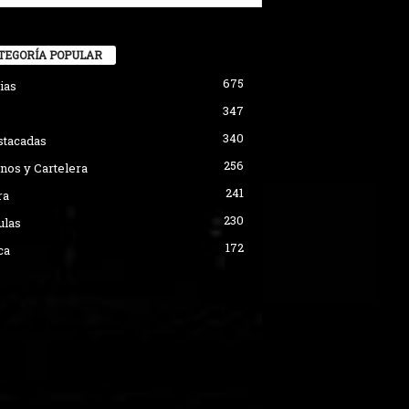
TEGORÍA POPULAR
675
ias
347
340
stacadas
256
nos y Cartelera
241
ra
230
ulas
172
ca