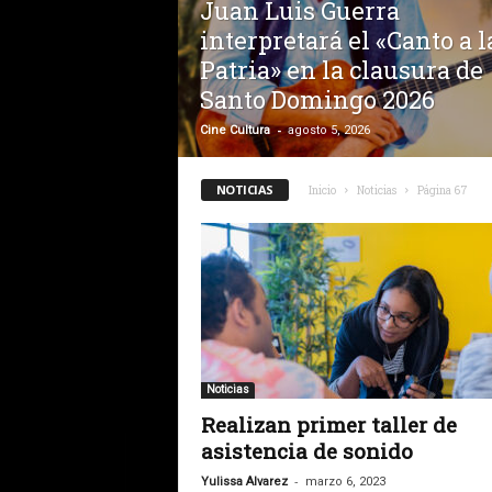
Juan Luis Guerra
interpretará el «Canto a l
Patria» en la clausura de
Santo Domingo 2026
-
Cine Cultura
agosto 5, 2026
NOTICIAS
Inicio
Noticias
Página 67
Noticias
Realizan primer taller de
asistencia de sonido
-
Yulissa Alvarez
marzo 6, 2023