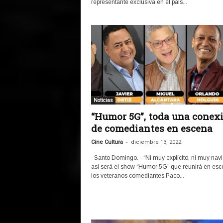
representante exclusiva en el país...
Noticias
“Humor 5G”, toda una conex
de comediantes en escena
-
Cine Cultura
diciembre 13, 2022
Santo Domingo. - “Ni muy explícito, ni muy nav
así será el show “Humor 5G” que reunirá en esc
los veteranos comediantes Paco...