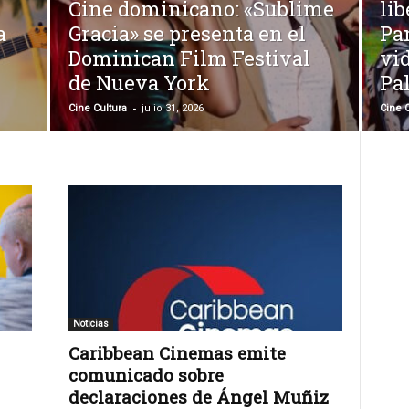
Cine dominicano: «Sublime
lib
a
Gracia» se presenta en el
Pa
Dominican Film Festival
vid
de Nueva York
Pa
-
Cine Cultura
julio 31, 2026
Cine C
Noticias
Caribbean Cinemas emite
comunicado sobre
declaraciones de Ángel Muñiz