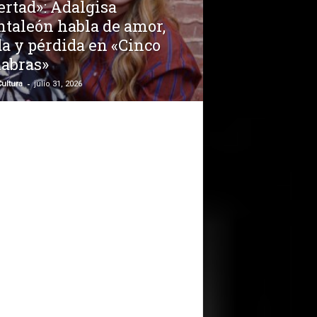
ertad»: Adalgisa
ntaleón habla de amor,
a y pérdida en «Cinco
labras»
-
ultura
julio 31, 2026