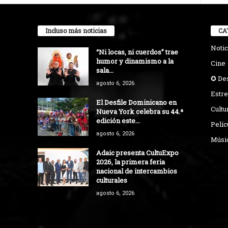
Incluso más noticias
CA
Notic
“Ni locas, ni cuerdos” trae
humor y dinamismo a la
Cine
sala...
✪ De
agosto 6, 2026
Estre
El Desfile Dominicano en
Cultu
Nueva York celebra su 44.ª
edición este...
Pelíc
agosto 6, 2026
Músi
Adaic presenta CultuExpo
2026, la primera feria
nacional de intercambios
culturales
agosto 6, 2026