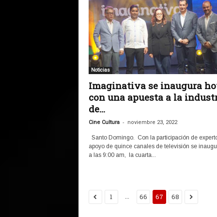
Noticias
Imaginativa se inaugura h
con una apuesta a la indust
de...
-
Cine Cultura
noviembre 23, 2022
Santo Domingo. Con la participación de experto
apoyo de quince canales de televisión se inaugu
a las 9:00 am, la cuarta...
...
1
66
67
68