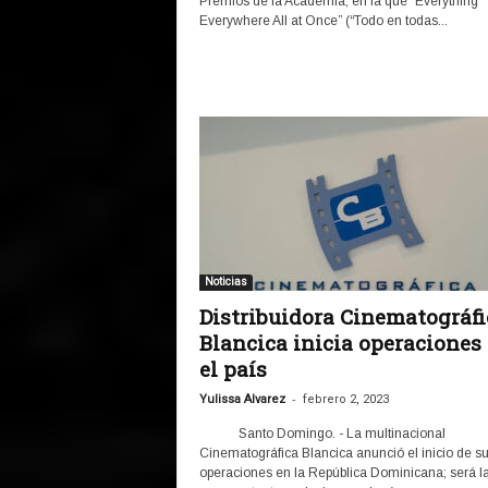
Premios de la Academia, en la que “Everything
Everywhere All at Once” (“Todo en todas...
Noticias
Distribuidora Cinematográfi
Blancica inicia operaciones
el país
-
Yulissa Alvarez
febrero 2, 2023
Santo Domingo. - La multinacional
Cinematográfica Blancica anunció el inicio de s
operaciones en la República Dominicana; será l