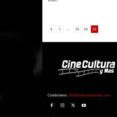
acabo...
...
1
33
34
35
Contáctanos:
info@cineculturaymas.com