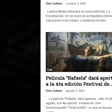
-
Cine Cultura
octubre 5, 2022
Lantica Media estrenará su nueva película “La
Encomienda” en los cines de la República Domi
este jueves 6 de octubre. La película ha sido...
Cine
Película “Rafaela” dará aper
a la 4ta edición Festival de..
-
Cine Cultura
agosto 9, 2022
La película “Rafaela” dará apertura , este 10 d
agosto, a la 4ta edición Festival de Cine
DominicanoRD "FestCineRD", el cual se llevará