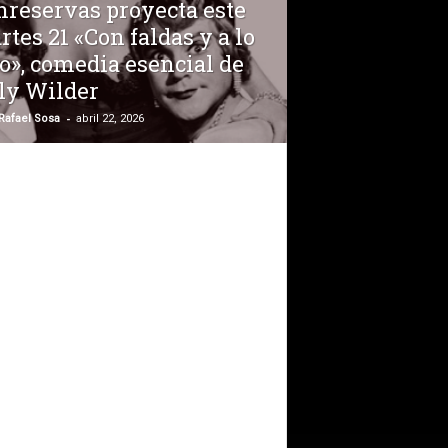
nreservas proyecta este
tes 21 «Con faldas y a lo
o», comedia esencial de
lly Wilder
-
Rafael Sosa
abril 22, 2026