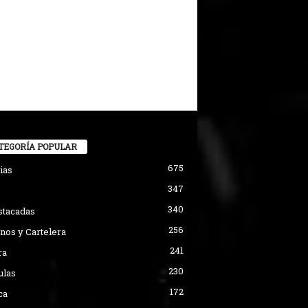
TEGORÍA POPULAR
675
ias
347
340
stacadas
256
nos y Cartelera
241
ra
230
ulas
172
ca