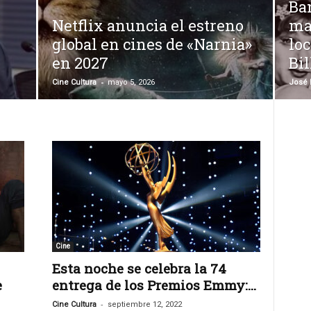
Ba
Netflix anuncia el estreno
mar
global en cines de «Narnia»
loc
en 2027
Bi
-
Cine Cultura
mayo 5, 2026
José 
Cine
Esta noche se celebra la 74
e
entrega de los Premios Emmy:...
-
Cine Cultura
septiembre 12, 2022