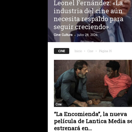
Leonel Fernández: «La
industria del cine aún
necesita respaldo para
seguir creciendo»
-
Cine Cultura
julio 28, 2026
CINE
Inicio
Cine
Página 35
Cine
“La Encomienda”, la nueva
película de Lantica Media s
estrenará en...