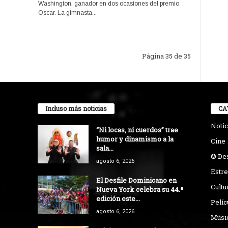
Washington, ganador en dos ocasiones del premio
Oscar. La gimnasta...
Página 35 de 35
Incluso más noticias
CA
Notic
“Ni locas, ni cuerdos” trae
humor y dinamismo a la
Cine
sala...
✪ De
agosto 6, 2026
Estre
El Desfile Dominicano en
Cultu
Nueva York celebra su 44.ª
edición este...
Pelíc
agosto 6, 2026
Músi